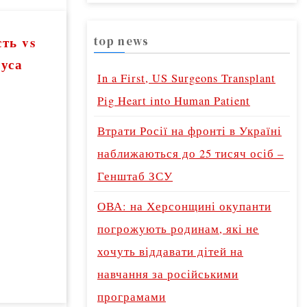
a
r
ть vs
top news
c
руса
h
In a First, US Surgeons Transplant
f
Pig Heart into Human Patient
o
Втрати Росії на фронті в Україні
r
наближаються до 25 тисяч осіб –
:
Генштаб ЗСУ
ОВА: на Херсонщині окупанти
погрожують родинам, які не
хочуть віддавати дітей на
навчання за російськими
програмами