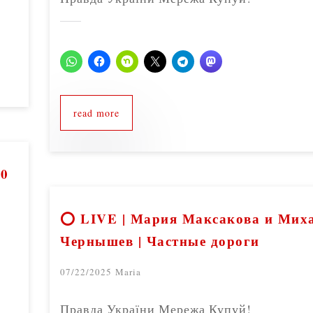
read more
00
⭕ LIVE | Мария Максакова и Мих
Чернышев | Частные дороги
07/22/2025
Maria
Правда України Мережа Купуй!