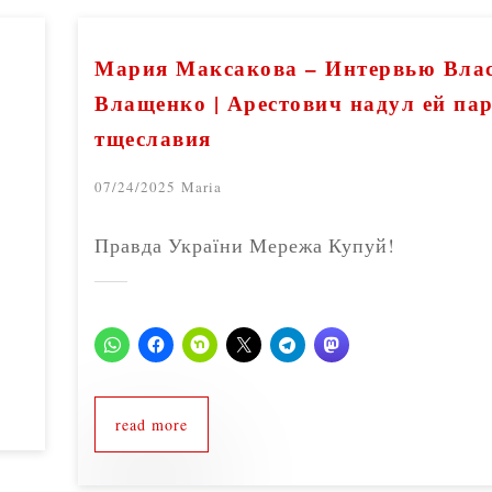
Мария Максакова – Интервью Влас
Влащенко | Арестович надул ей па
тщеславия
07/24/2025
Maria
Правда України Мережа Купуй!
read more