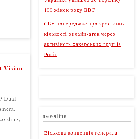
100 жінок року BBC
СБУ попереджає про зростання
кількості онлайн-атак через
активінсть хакерських груп із
Росії
t Vision
P Dual
amera,
newsline
cording,
Віськова концепція генерала