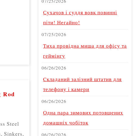
07/25/2026
Сухачов і суддя вовк повинні
піти! Негайно!
07/25/2026
Тиха провідна миша для офісу та
геймінгу
06/26/2026
Cкладаний залізний штатив для
телефону і камери
g Rod
06/26/2026
Одна пара зимових потовщених
домашніх чобіток
ss Steel
, Sinkers,
06/26/2026