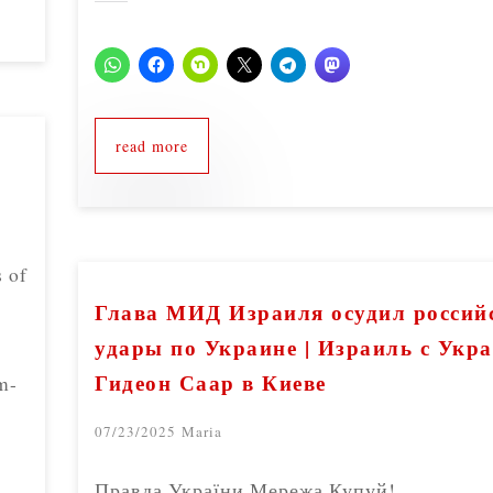
read more
 of
Глава МИД Израиля осудил россий
удары по Украине | Израиль с Укра
Гидеон Саар в Киеве
m-
07/23/2025
Maria
Правда України Мережа Купуй!