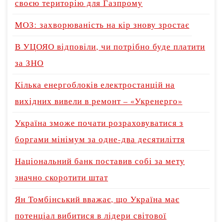
своєю територію для Газпрому
МОЗ: захворюваність на кір знову зростає
В УЦОЯО відповіли, чи потрібно буде платити
за ЗНО
Кілька енергоблоків електростанцій на
вихідних вивели в ремонт – «Укренерго»
Україна зможе почати розраховуватися з
боргами мінімум за одне-два десятиліття
Національний банк поставив собі за мету
значно скоротити штат
Ян Томбінський вважає, що Україна має
потенціал вибитися в лідери світової