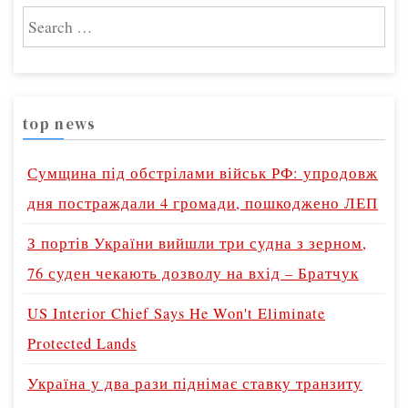
S
e
a
r
top news
c
h
Сумщина під обстрілами військ РФ: упродовж
f
дня постраждали 4 громади, пошкоджено ЛЕП
o
З портів України вийшли три судна з зерном,
r
76 суден чекають дозволу на вхід – Братчук
:
US Interior Chief Says He Won't Eliminate
Protected Lands
Україна у два рази піднімає ставку транзиту