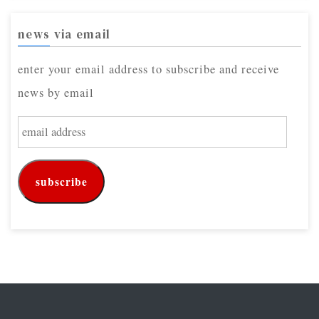
news via email
enter your email address to subscribe and receive
news by email
e
m
a
subscribe
i
l
a
d
d
r