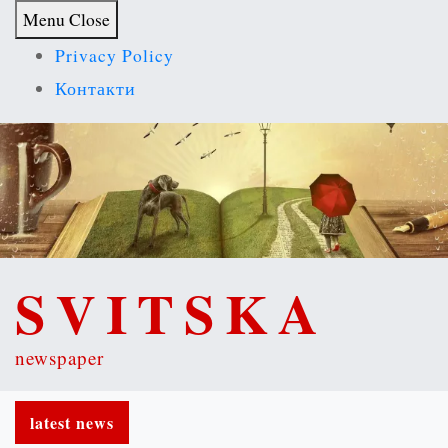
S
Menu
Close
k
Privacy Policy
i
Контакти
p
t
o
c
o
n
SVITSKA
t
e
newspaper
n
t
latest news