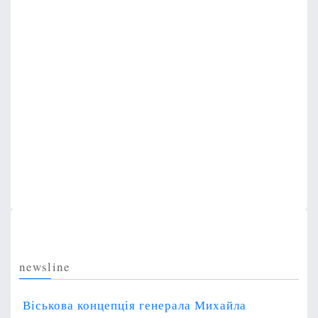
n
newsline
Віськова концепція генерала Михайла