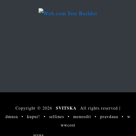
s
s
SVITSKA
Copyright © 2026
All rights reserved
|
dmnsa
•
kupui!
•
sellines
•
meneedit
•
pravdaua
•
w
wwcost
arena