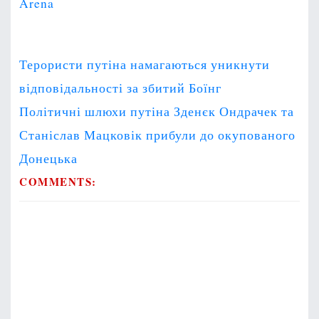
Arena
P
Терористи путіна намагаються уникнути
o
відповідальності за збитий Боїнг
s
Політичні шлюхи путіна Зденєк Ондрачек та
t
Станіслав Мацковік прибули до окупованого
n
a
Донецька
v
COMMENTS:
i
g
a
t
i
o