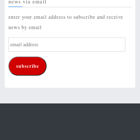
news via email
enter your email address to subscribe and receive
news by email
e
m
a
subscribe
i
l
a
d
d
r
e