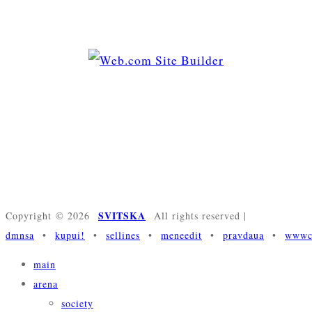
SVITSKA
Copyright © 2026
All rights reserved
|
dmnsa
•
kupui!
•
sellines
•
meneedit
•
pravdaua
•
wwwc
main
arena
society