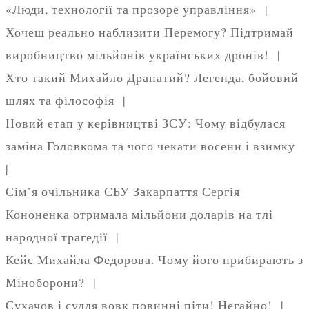
«Люди, технології та прозоре управління» |
Хочеш реально наблизити Перемогу? Підтримай
виробництво мільйонів українських дронів! |
Хто такий Михайло Драпатий? Легенда, бойовий
шлях та філософія |
Новий етап у керівництві ЗСУ: Чому відбулася
заміна Головкома та чого чекати восени і взимку
|
Сім’я очільника СБУ Закарпаття Сергія
Кононенка отримала мільйони доларів на тлі
народної трагедії |
Кейс Михайла Федорова. Чому його прибирають з
Міноборони? |
Сухачов і суддя вовк повинні піти! Негайно! |