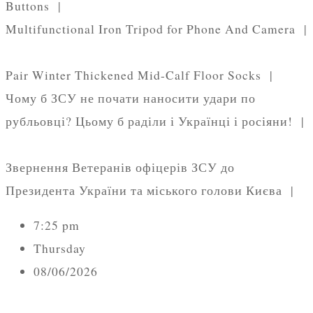
Buttons |
Multifunctional Iron Tripod for Phone And Camera |
Pair Winter Thickened Mid-Calf Floor Socks |
Чому б ЗСУ не почати наносити удари по
рубльовці? Цьому б раділи і Українці і росіяни! |
Звернення Ветеранів офіцерів ЗСУ до
Президента України та міського голови Києва |
7:25 pm
Thursday
08/06/2026