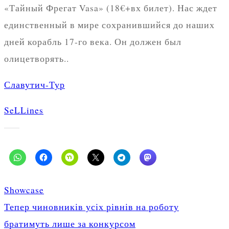
«Тайный Фрегат Vasa» (18€+вх билет). Нас ждет
единственный в мире сохранившийся до наших
дней корабль 17-го века. Он должен был
олицетворять..
Славутич-Тур
SeLLines
Showcase
Post
Тепер чиновників усіх рівнів на роботу
navigation
братимуть лише за конкурсом