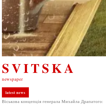
SVITSKA
newspaper
latest news
Віськова концепція генерала Михайла Драпатого: