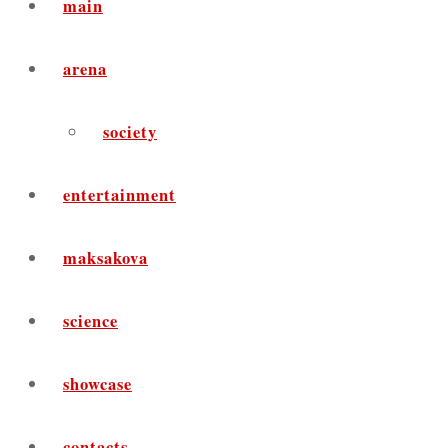
main
arena
society
entertainment
maksakova
science
showcase
contacts