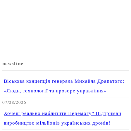
newsline
Віськова концепція генерала Михайла Драпатого:
«Люди, технології та прозоре управління»
07/28/2026
Хочеш реально наблизити Перемогу? Підтримай
виробництво мільйонів українських дронів!