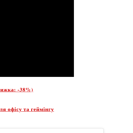
нижка: -38%)
я офісу та геймінгу