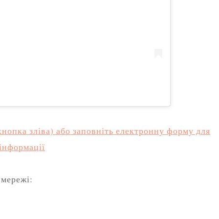
кнопка зліва) або заповніть електронну форму для
 інформації
 мережі: