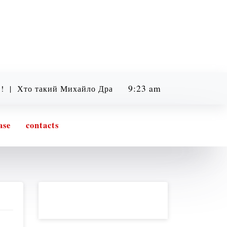
9:23 am
такий Михайло Драпатий? Легенда, бойовий шлях та фі
Friday
08/07/2026
ase
contacts