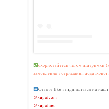
cкористайтесь чатом підтримки (
замовлення і отримання додаткової
Ставте like і підпишіться на наші
@kupuicom
@kupuinet