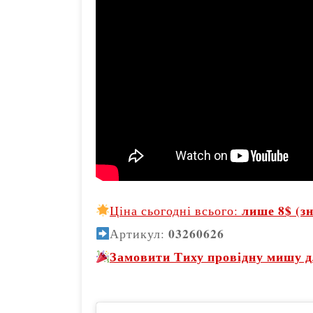
лише 8$ (з
Ціна сьогодні всього:
03260626
Артикул:
Замовити Тиху провідну мишу дл