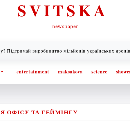
SVITSKA
newspaper
имай виробництво мільйонів українських дронів! |
Хто 
entertainment
maksakova
science
showc
Я ОФІСУ ТА ГЕЙМІНГУ