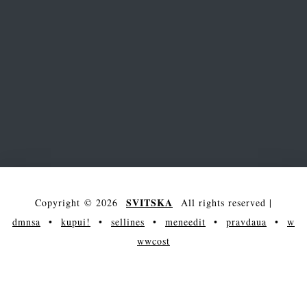
SVITSKA
Copyright © 2026
All rights reserved
|
dmnsa
•
kupui!
•
sellines
•
meneedit
•
pravdaua
•
w
wwcost
arena
main
society
entertainment
maksakova
science
showcase
contacts