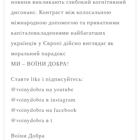
новини викликають глибокий когнітивний
дисонанс. Контраст між колосальною
міжнародною допомогою та приватними
капіталовкладеннями найбагатших
українців у Європі дійсно виглядає як
моральний парадокс
МИ – ВОЇНИ ДОБРА!
Ставте like і підписуйтесь:
@voinydobra на youtube
@voinydobra в instagram
@voinydobra на facebook
@voinydobra в t
Воїни Добра