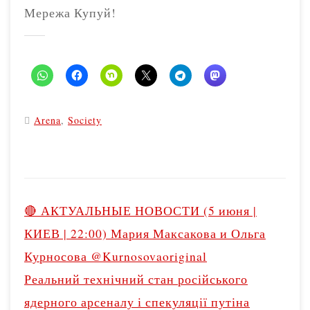
Мережа Купуй!
Arena
,
Society
P
o
🔴 АКТУАЛЬНЫЕ НОВОСТИ (5 июня |
s
КИЕВ | 22:00) Мария Максакова и Ольга
t
Курносова @Kurnosovaoriginal
n
Реальний технічний стан російського
a
v
ядерного арсеналу і спекуляції путіна