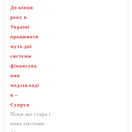
До кінця
року в
Україні
працювати
муть дві
системи
фінансува
ння
медзакладі
в –
Супрун
Поки що стара і
нова системи