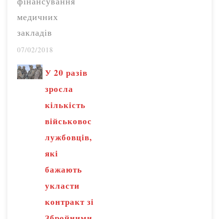
фінансування
медичних
закладів
первинної
07/02/2018
допомоги
У 20 разів
працюють
зросла
паралельно, але з
кількість
2019 року буде
військовос
працювати лише
лужбовців,
нова. Про це
які
повідомила в.о.
бажають
міністра охорони
укласти
здоров'я Уляна
контракт зі
Супрун на прес-
Збройними