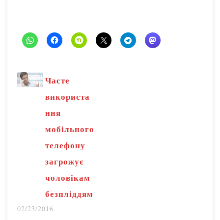
Часте
використа
ння
мобільного
телефону
загрожує
чоловікам
безпліддям
02/23/2016