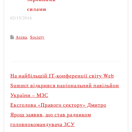
конференції 2
силами
липня, передає
02/15/2016
кореспондент
Радіо Свобода.
Arena
,
Society
Як наголошують в
міністерстві, ті
лікарні, які не
P
укладуть угоди із
o
На найбільшій ІТ-конференції світу Web
Національною…
s
Summit відкрився національний павільйон
t
України – МЗС
n
Ексголова «Правого сектору» Дмитро
a
v
Ярош заявив, що став радником
i
головнокомандувача ЗСУ
g