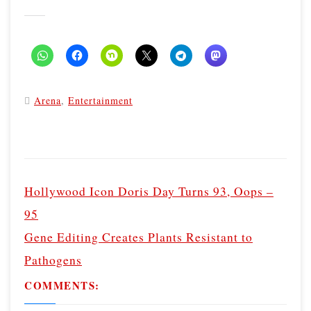
Arena
,
Entertainment
P
o
Hollywood Icon Doris Day Turns 93, Oops –
s
95
t
Gene Editing Creates Plants Resistant to
n
Pathogens
a
v
COMMENTS:
i