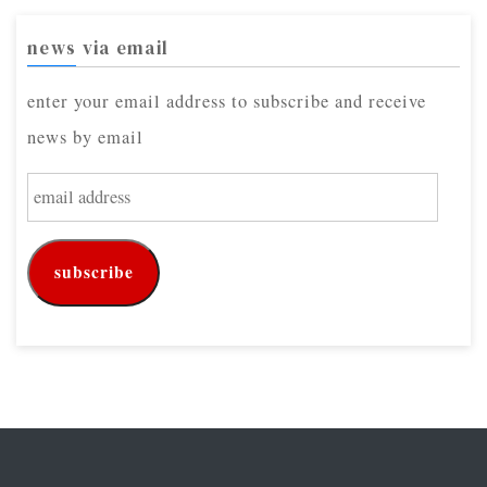
news via email
enter your email address to subscribe and receive
news by email
e
m
a
subscribe
i
l
a
d
d
r