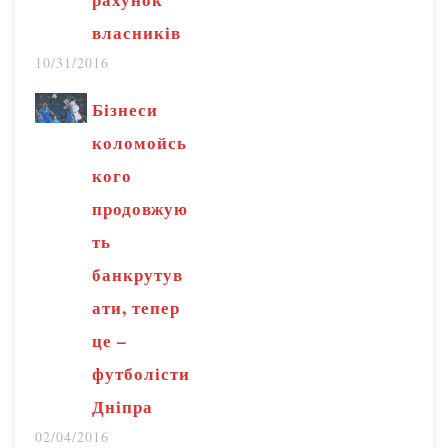
власників
10/31/2016
Бізнеси
коломойсь
кого
продовжую
ть
банкрутув
ати, тепер
це –
футболісти
Дніпра
02/04/2016