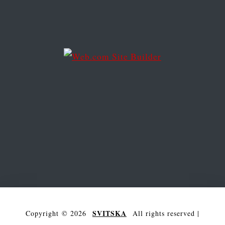
e
s
s
SVITSKA
Copyright © 2026
All rights reserved
|