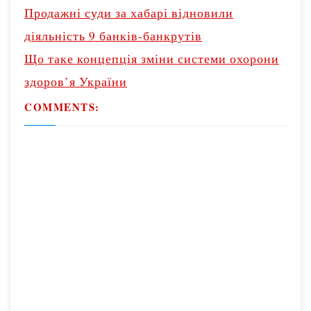
o
Продажні суди за хабарі відновили
s
діяльність 9 банків-банкрутів
t
Що таке концепція зміни системи охорони
n
здоров’я України
a
v
COMMENTS:
i
g
a
t
i
o
n