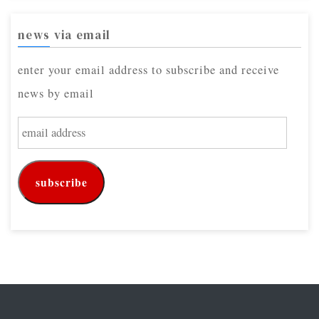
news via email
enter your email address to subscribe and receive
news by email
e
m
a
subscribe
i
l
a
d
d
r