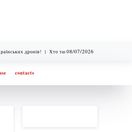
5:44 am
их дронів! |
Хто такий Михайло Драпатий? Легенда, бо
Friday
08/07/2026
ase
contacts