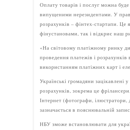
Оплату товарів і послуг можна буд
випущеними нерезидентами. У право
розрахунків – фінтех-стартапи. Це
фінустановами, так і відкриє наш р
«На світовому платіжному ринку д
проведення платежів і розрахунків в
використанням платіжних карт і ел
Українські громадяни зацікавлені у
розрахунків, зокрема це фрілансери
Інтернет (фотографи, ілюстратори, д
зазначається в пояснювальній запис
НБУ зможе встановлювати для укра