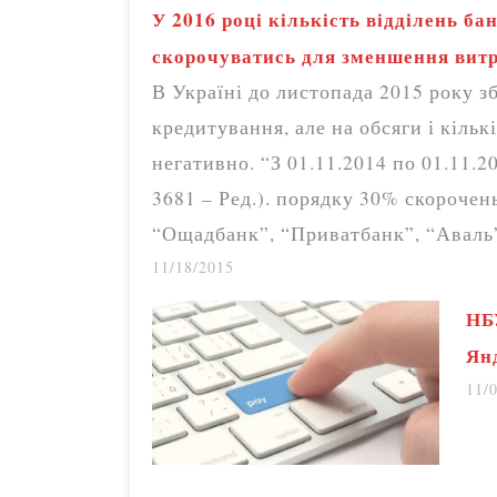
У 2016 році кількість відділень ба
скорочуватись для зменшення вит
В Україні до листопада 2015 року з
кредитування, але на обсяги і кільк
негативно. “З 01.11.2014 по 01.11.2
3681 – Ред.). порядку 30% скороче
“Ощадбанк”, “Приватбанк”, “Авал
11/18/2015
НБ
Янд
11/