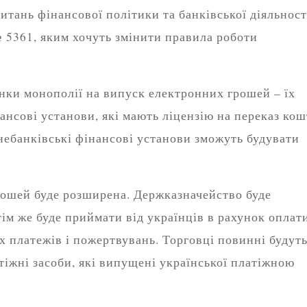
итань фінансової політики та банківської діяльност
 5361, яким хочуть змінити правила роботи
ки монополії на випуск електронних грошей – їх
ансові установи, які мають ліцензію на переказ кош
, небанківські фінансові установи зможуть будувати
рошей буде розширена. Держказначейство буде
тім же буде приймати від українців в рахунок оплат
их платежів і пожертвувань. Торговці повинні будут
тіжні засоби, які випущені української платіжною