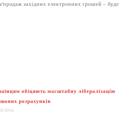
я/продаж західних електронних грошей – буде
раїнцям обіцяють масштабну лібералізацію
ошових розрахунків
08/2016