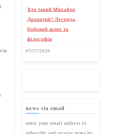
і
Хто такий Михайло
Драпатий? Легенда,
бойовий шлях та
філософія
тів
07/27/2026
и
ь
news via email
enter your email address to
subscribe and receive news by