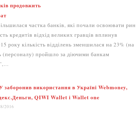
нків продовжить
рат
більшилася частка банків, які почали освоювати ри
ість кредитів відхід великих гравців вплинув
015 року кількість відділень зменшилася на 23% (на
нь (персоналу) пройшло за діючими банкам
ь”,…
У заборонив використання в Україні Webmoney,
екс.Деньги, QIWI Wallet і Wallet one
08/2016