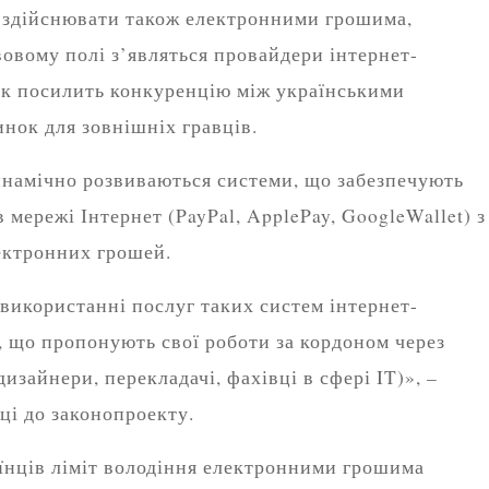
е здійснювати також електронними грошима,
вому полі з’являться провайдери інтернет-
 як посилить конкуренцію між українськими
инок для зовнішніх гравців.
инамічно розвиваються системи, що забезпечують
 мережі Інтернет (PayPal, ApplePay, GoogleWallet) з
ектронних грошей.
 використанні послуг таких систем інтернет-
, що пропонують свої роботи за кордоном через
изайнери, перекладачі, фахівці в сфері IT)», –
ці до законопроекту.
їнців ліміт володіння електронними грошима