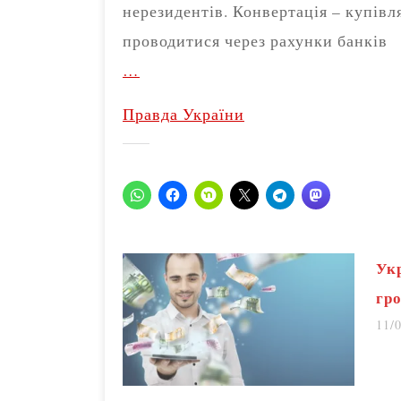
нерезидентів. Конвертація – купівл
проводитися через рахунки банків
…
Правда України
Ук
гр
11/