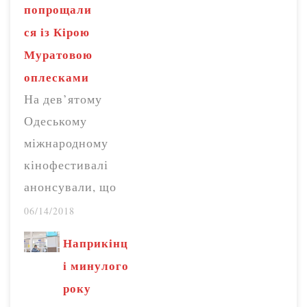
попрощали
Inter Media Group
ся із Кірою
Ганна Безлюдна в
Муратовою
ході онлайн-
оплесками
конференції. “Ми
На дев’ятому
запустили
Одеському
виробництво
міжнародному
кількох нових
кінофестивалі
серіалів. На жаль,
анонсували, що
ми не можемо за
покажуть один з
06/14/2018
кілька місяців
фільмів одеського
зняти тисячу
Наприкінц
режисера Кіри
годин серіалів…
і минулого
Муратової, яка
року
померла 6 червня.