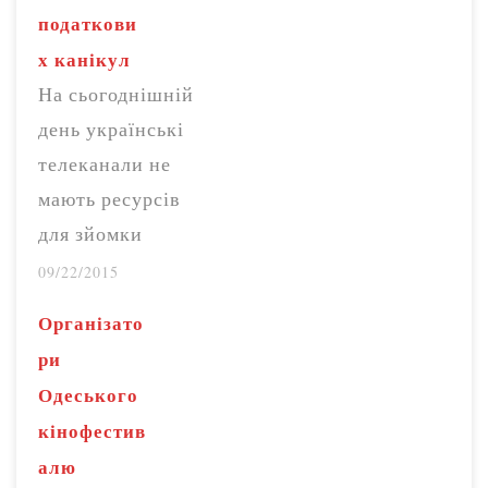
податкови
х канікул
На сьогоднішній
день українські
телеканали не
мають ресурсів
для зйомки
достатньої
09/22/2015
кількості серіалів.
Організато
Введення заборон
ри
не стимулює
Одеського
розвиток медійної
кінофестив
галузі. Про це
алю
заявила керівник