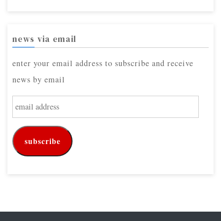
news via email
enter your email address to subscribe and receive
news by email
e
m
a
subscribe
i
l
a
d
d