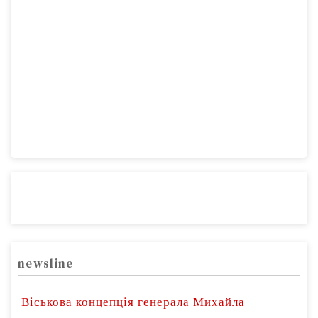
newsline
Віськова концепція генерала Михайла