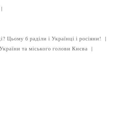
s |
|
? Цьому б раділи і Українці і росіяни! |
України та міського голови Києва |