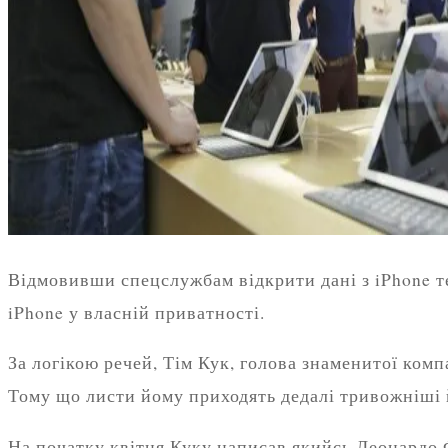
Відмовивши спецслужбам відкрити дані з iPhone те
iPhone у власній приватності.
За логікою речей, Тім Кук, голова знаменитої комп
Тому що листи йому приходять дедалі тривожніші 
На початку квітня Куку написав якийсь Леонардо 