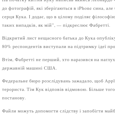
до фотографій, які зберігаються в iPhone сина, але
серця Кука. І додає, що в цілому поділяє філософ
таких випадків, як мій”, — підкреслює Фабретті.
Відкритий лист нещасного батька до Кука опублік
80% респондентів виступали на підтримку ідеї про
Втім, Фабретті не перший, хто наразився на наглух
державній машині США.
Федеральне бюро розслідувань зажадало, щоб Apple
терориста. Тім Кук відповів відмовою. Більше того
постанову.
Файли можуть допомогти слідству і запобігти май