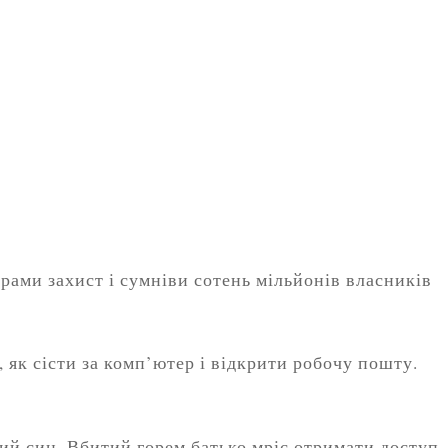
рами захист і сумніви сотень мільйонів власників
, як сісти за комп’ютер і відкрити робочу пошту.
ий син. Вбитий горем батько мріє отримати доступ