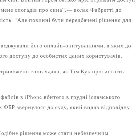
е мене спогадів про сина”,— волає Фабретті до
ність. “Але повинні бути передбачені рішення для
роводжували його онлайн-опитуваннями, в яких до
ого доступу до особистих даних користувачів.
 стривожено споглядала, як Тім Кук протистоїть
файлів в iPhone вбитого в грудні ісламського
як ФБР звернулося до суду, який видав відповідну
Подібне рішення може стати небезпечним