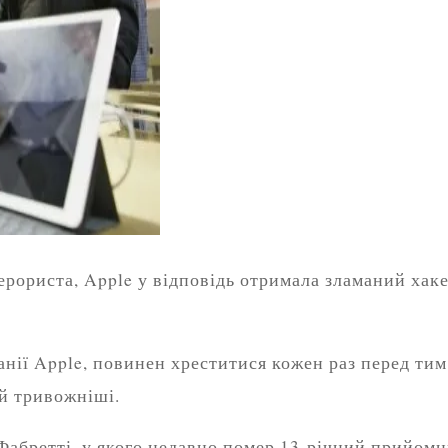
рориста, Apple у відповідь отримала зламаний хаке
анії Apple, повинен хреститися кожен раз перед тим
й тривожніші.
Фабретті, у якого недавно помер 13‑річний прийомн