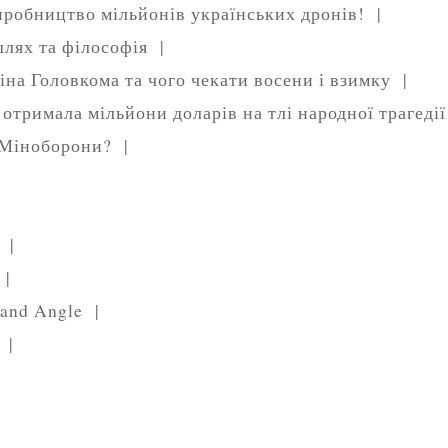
иробництво мільйонів українських дронів! |
шлях та філософія |
іна Головкома та чого чекати восени і взимку |
отримала мільйони доларів на тлі народної трагеді
з Міноборони? |
и |
к |
t and Angle |
e |