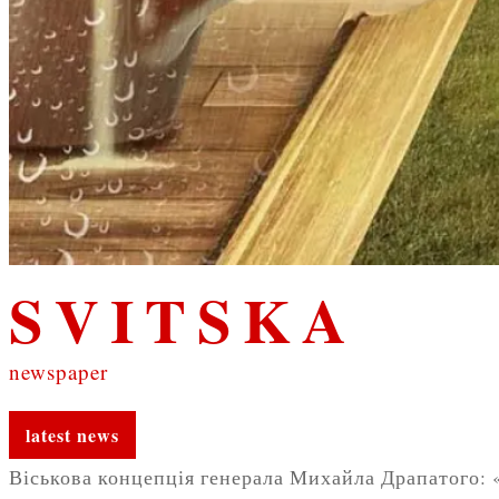
SVITSKA
newspaper
latest news
Віськова концепція генерала Михайла Драпатого: 