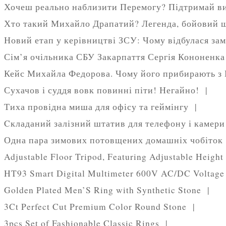
Хочеш реально наблизити Перемогу? Підтримай в
Хто такий Михайло Драпатий? Легенда, бойовий 
Новий етап у керівництві ЗСУ: Чому відбулася зам
Сім’я очільника СБУ Закарпаття Сергія Кононенка 
Кейс Михайла Федорова. Чому його прибирають 
Сухачов і суддя вовк повинні піти! Негайно! |
Тиха провідна миша для офісу та геймінгу |
Cкладаний залізний штатив для телефону і камер
Одна пара зимових потовщених домашніх чобіто
Adjustable Floor Tripod, Featuring Adjustable Heigh
HT93 Smart Digital Multimeter 600V AC/DC Voltag
Golden Plated Men’S Ring with Synthetic Stone |
3Ct Perfect Cut Premium Color Round Stone |
3pcs Set of Fashionable Classic Rings |