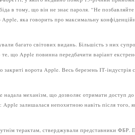
 біда в тому, що він не знає пароля. “Не позбавляйт
ію Apple, яка говорить про максимальну конфіденцій
ували багато світових видань. Більшість з них суп
 те, що Apple повинна передбачити варіант екстрен
о закриті ворота Apple. Весь березень IT-індустрія
 надала механізм, що дозволяє отримати доступ до 
: Apple залишалася непохитною навіть після того, 
бутнім терактам, стверджували представники ФБР. 