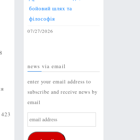
бойовий шлях та
філософія
07/27/2026
8
news via email
enter your email address to
ня
subscribe and receive news by
email
 423
e
m
a