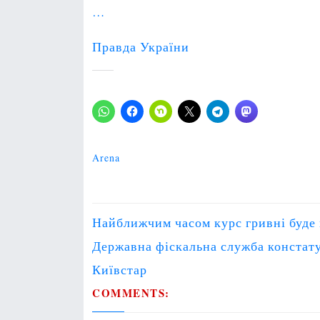
…
Правда України
Arena
P
Найближчим часом курс гривні буде в
o
Державна фіскальна служба констату
s
t
Київстар
n
COMMENTS:
a