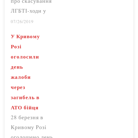
про скасування
Самойлов. За його
ЛГБТІ-ходи у
словами, гірник
Кривому Розі
07/26/2019
відпрацював
через ймовірність,
нічну зміну, а
У Кривому
що поліція не
потім повернувся
Розі
зможе
в забій на ще одну
оголосили
гарантувати
зміну. Як
день
безпеку
поінформував
жалоби
учасників.
Юрій Самойлов,
через
Відповідну заяву
загиблому…
загибель в
вони розмістили
АТО бійця
на сторінці
28 березня в
спільноти у
Кривому Розі
фейсбуці 24
оголошено день