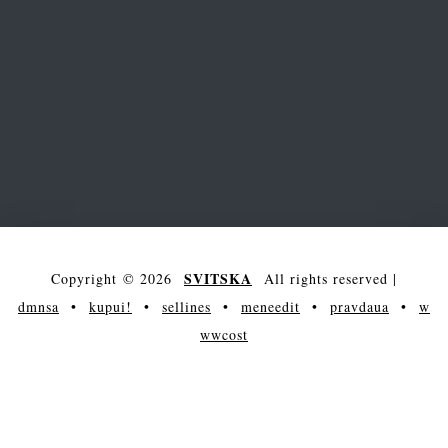
SVITSKA
Copyright © 2026
All rights reserved
|
dmnsa
•
kupui!
•
sellines
•
meneedit
•
pravdaua
•
w
wwcost
arena
main
society
entertainment
maksakova
science
showcase
contacts