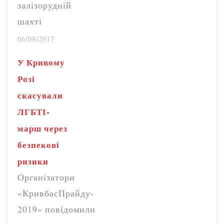
залізорудній
шахті
«Жовтнева»,
06/08/2017
працював другу
У Кривому
зміну поспіль, що
Розі
забороняється
скасували
технікою безпеки,
ЛГБТІ-
повідомив Радіо
марш через
Свобода голова
безпекові
криворізької
ризики
організації
Організатори
Незалежної
«КривбасПрайду-
профспілки
2019» повідомили
гірників Юрій