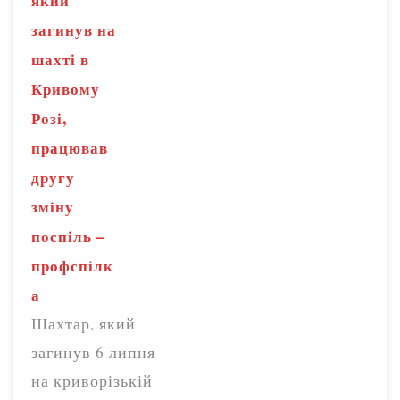
який
загинув на
шахті в
Кривому
Розі,
працював
другу
зміну
поспіль –
профспілк
а
Шахтар, який
загинув 6 липня
на криворізькій