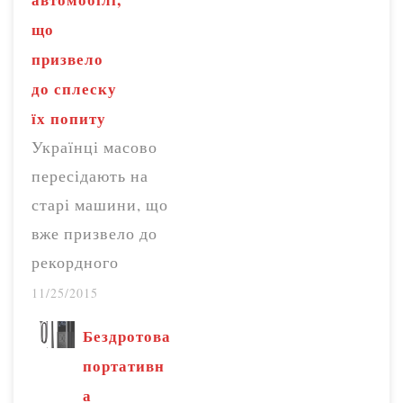
що
призвело
до сплеску
їх попиту
Українці масово
пересідають на
старі машини, що
вже призвело до
рекордного
сплеску їх
11/25/2015
продажу. Як
Бездротова
відзначають
портативн
експерти, у
а