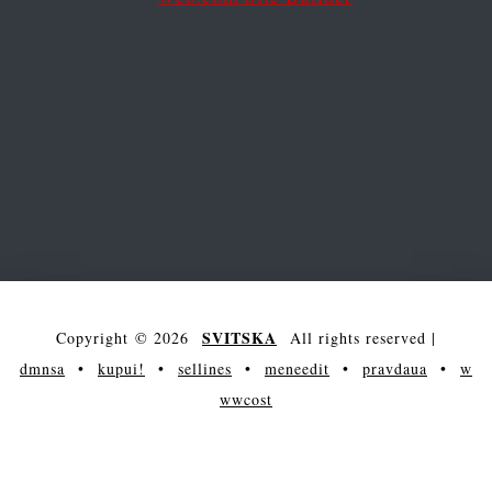
SVITSKA
Copyright © 2026
All rights reserved
|
dmnsa
•
kupui!
•
sellines
•
meneedit
•
pravdaua
•
w
wwcost
arena
main
society
entertainment
maksakova
science