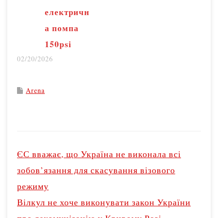
жовтні
електричн
вітчизняний
а помпа
ринок вживаних
150psi
авто виріс, в
02/20/2026
порівнянні з
аналогічним
Arena
періодом
минулого року,
майже вдвічі.
P
«Було
o
ЄС вважає, що Україна не виконала всі
зафіксовано 50
s
зобов’язання для скасування візового
тис. угод, тоді як в
t
режиму
минулі місяці їх
n
Вілкул не хоче виконувати закон України
a
кількість не