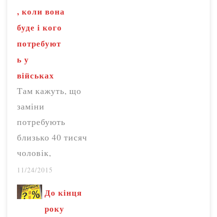
, коли вона
буде і кого
потребуют
ь у
військах
Там кажуть, що
заміни
потребують
близько 40 тисяч
чоловік,
призваних у
11/24/2015
рамках четвертої
До кінця
хвилі мобілізації,
року
яка пройшла в