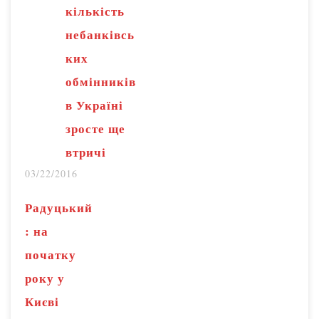
кількість
січні-квітні 2015
небанківсь
року. Але
ких
військові
обмінників
пам’ятають, як
в Україні
важко набирали
зросте ще
людей цього літа.
втричі
Тому зараз
03/22/2016
силовики
розраховують не
Радуцький
тільки на
: на
військовозобов’яз
початку
аних, а й на
року у
контрактників,
Києві
мотивованих