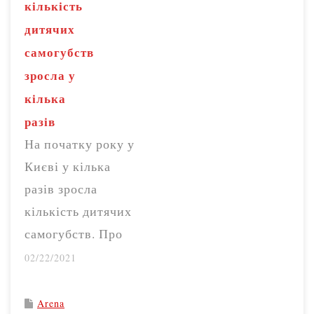
кількість
добровольців, а
дитячих
також людей, які
самогубств
вже побували…
зросла у
кілька
разів
На початку року у
Києві у кілька
разів зросла
кількість дитячих
самогубств. Про
це повідомив
02/22/2021
голова комітету з
питань здоров’я
Arena