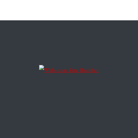
a
d
d
r
e
s
s