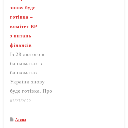
році. Частина
знову буде
міста , яка зараз
готівка –
обстрілюється в
комітет ВР
Маріуполі – це
з питань
центр
фінансів
густонаселенного
Із 28 лютого в
району, він
банкоматах в
найбільший за…
банкоматах
України знову
буде готівка. Про
це, з посиланням
02/27/2022
на слова голови
НБУ, повідомляє
Arena
членкиня фракції