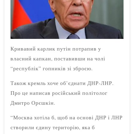
Кривавий карлик путін потрапив у
власний капкан, поставивши на чолі
“республік” гопників зі зброєю.
Також кремль хоче об’єднати ДНР-ЛНР.
Про це написав російський політолог
Дмитро Орєшкін.
“Москва хотіла б, щоб на основі ДНР і ЛНР
створили єдину територію, яка б