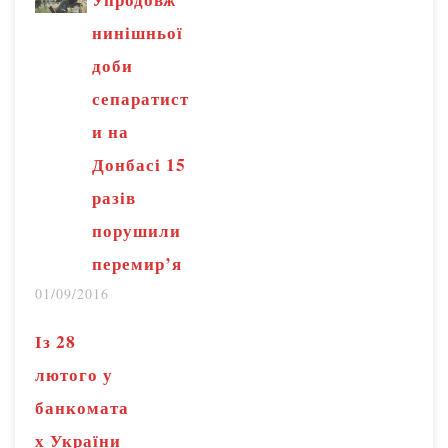
повідомив
нинішньої
кореспондент
доби
Радіо Свобода у
сепаратист
Маріуполі. За
и на
його даними, у
Донбасі 15
лівобережному
разів
району міста
порушили
знаходиться
перемир’я
мікрорайон
01/09/2016
Східний, який
обстріляли
Із 28
бойовики
лютого у
угруповання
банкомата
«ДНР» в 2015
х України