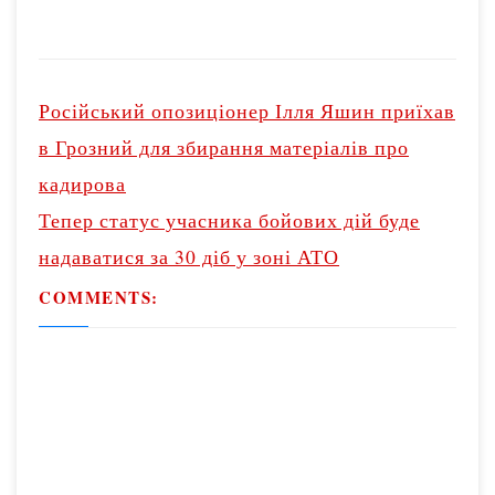
«Батьківщина»,
P
представниця
o
парламентського
Російський опозиціонер Ілля Яшин приїхав
s
комітету з питань
в Грозний для збирання матеріалів про
t
фінансів,
кадирова
n
податкової та
Тепер статус учасника бойових дій буде
a
митної політики
v
надаватися за 30 діб у зоні АТО
Альона Шкрум.
i
COMMENTS:
g
«Голова НБУ
a
прямо зараз
t
говорить з нами
i
на засіданні
o
податкового та
n
фінансового