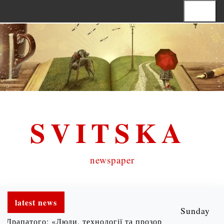
S
Menu
k
i
p
t
o
c
SVITSKA
o
n
t
newspaper
e
n
latest news
t
Sunday
рапатого: «Люди, технології та прозоре управління» |
Х