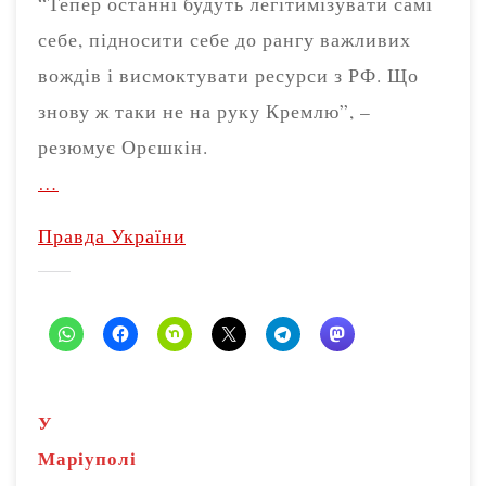
“Тепер останні будуть легітимізувати самі
себе, підносити себе до рангу важливих
вождів і висмоктувати ресурси з РФ. Що
знову ж таки не на руку Кремлю”, –
резюмує Орєшкін.
…
Правда України
У
Маріуполі