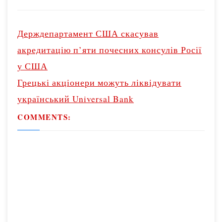
P
o
Держдепартамент США скасував
s
акредитацію п’яти почесних консулів Росії
t
у США
n
Грецькі акціонери можуть ліквідувати
a
v
український Universal Bank
i
COMMENTS:
g
a
t
i
o
n