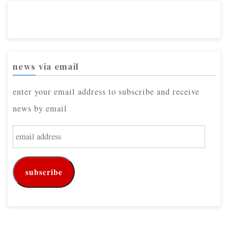
news via email
enter your email address to subscribe and receive
news by email
e
m
a
subscribe
i
l
a