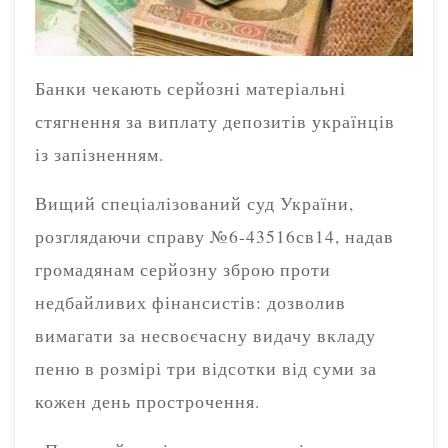
Банки чекають серйозні матеріальні
стягнення за виплату депозитів українців
із запізненням.
Вищий спеціалізований суд України,
розглядаючи справу №6-43516св14, надав
громадянам серйозну зброю проти
недбайливих фінансистів: дозволив
вимагати за несвоєчасну видачу вкладу
пеню в розмірі три відсотки від суми за
кожен день прострочення.