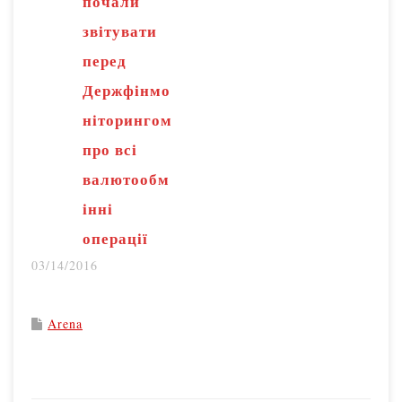
почали
звітувати
перед
Держфінмо
ніторингом
про всі
валютообм
інні
операції
03/14/2016
Arena