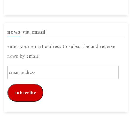
news via email
enter your email address to subscribe and receive
news by email
e
m
a
subscribe
i
l
a
d