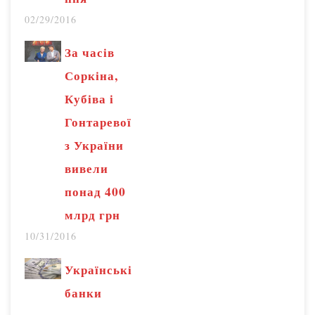
02/29/2016
За часів
Соркіна,
Кубіва і
Гонтаревої
з України
вивели
понад 400
млрд грн
10/31/2016
Українські
банки