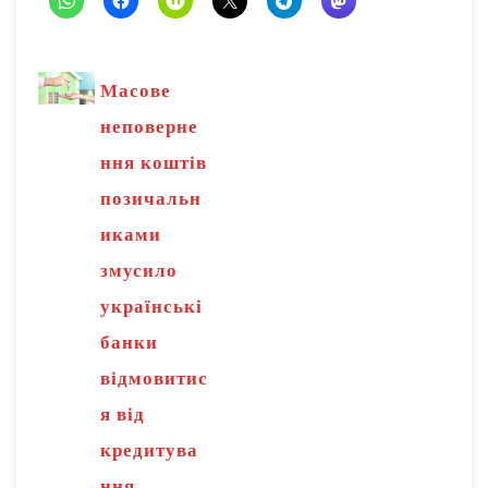
Масове
неповерне
ння коштів
позичальн
иками
змусило
українські
банки
відмовитис
я від
кредитува
ння