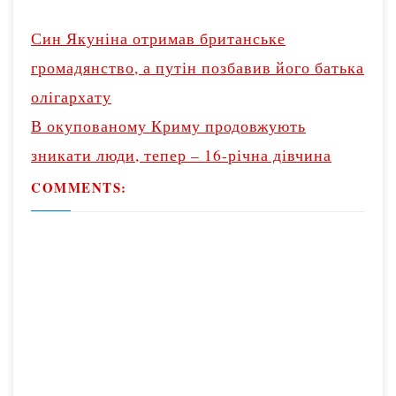
P
o
Син Якуніна отримав британське
s
громадянство, а путін позбавив його батька
t
олігархату
n
В окупованому Криму продовжують
a
v
зникати люди, тепер – 16-річна дівчина
i
COMMENTS:
g
a
t
i
o
n