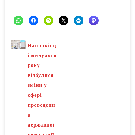
Наприкінц
і минулого
року
відбулися
зміни у
сфері
проведенн
я
державної
реєстрації