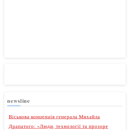
на офіційному
сайті ДСЦ, а…
newsline
Віськова концепція генерала Михайла
Драпатого: «Люди, технології та прозоре