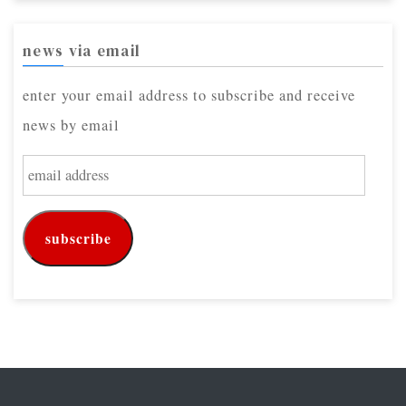
news via email
enter your email address to subscribe and receive
news by email
e
m
a
subscribe
i
l
a
d
d