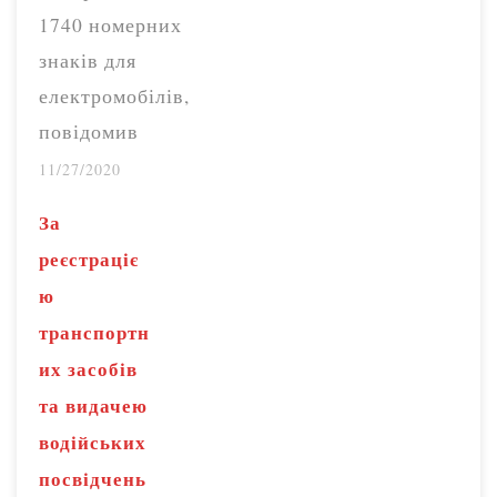
1740 номерних
знаків для
електромобілів,
повідомив
Головний
11/27/2020
сервісний центр
За
Міністерства
реєстраціє
внутрішніх справ
ю
України на запит
транспортн
Радіо Свобода.
их засобів
«За даними
та видачею
Єдиного
водійських
державного
посвідчень
реєстру