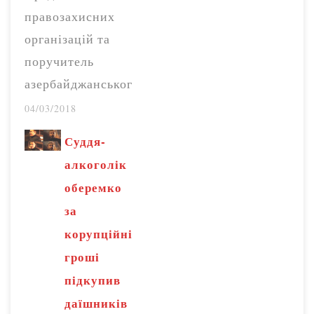
правозахисних
організацій та
поручитель
азербайджанськог
о журналіста
04/03/2018
Фікрата
Суддя-
Гусейнова
алкоголік
депутат Микола
оберемко
Княжицький
за
звернулись з
корупційні
відкритим листом
гроші
до українського
підкупив
омбудсмана
даїшників
Людмили