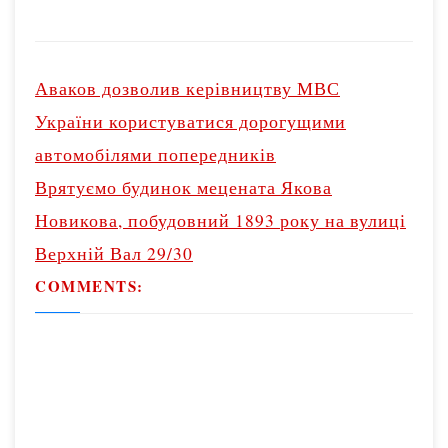
P
o
Аваков дозволив керівництву МВС
s
України користуватися дорогущими
t
автомобілями попередників
n
Врятуємо будинок мецената Якова
a
v
Новикова, побудовний 1893 року на вулиці
i
Верхній Вал 29/30
g
COMMENTS:
a
t
i
o
n