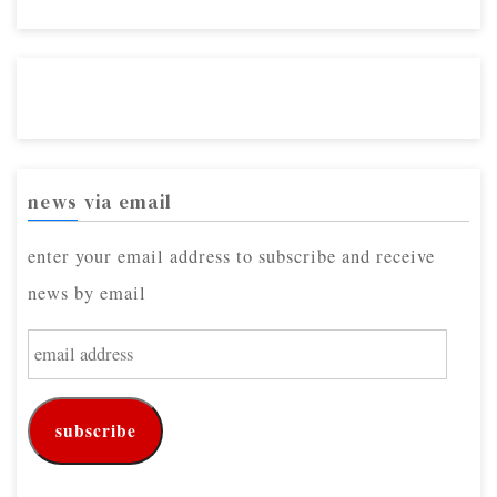
news via email
enter your email address to subscribe and receive
news by email
e
m
a
subscribe
i
l