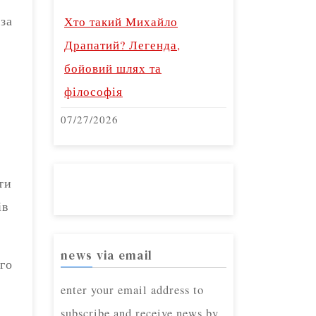
 за
Хто такий Михайло
Драпатий? Легенда,
бойовий шлях та
філософія
07/27/2026
ти
ів
news via email
го
enter your email address to
subscribe and receive news by