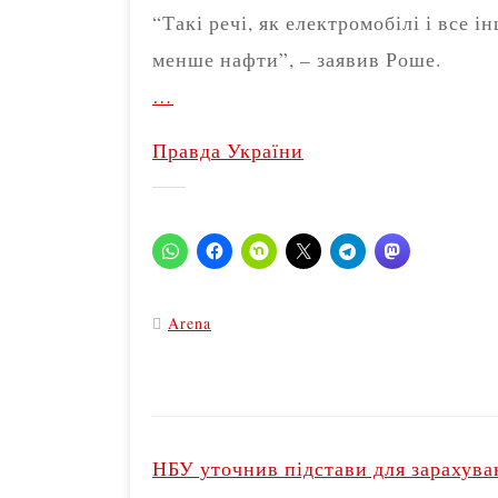
“Такі речі, як електромобілі і все 
менше нафти”, – заявив Роше.
…
Правда України
Arena
P
o
НБУ уточнив підстави для зарахува
s