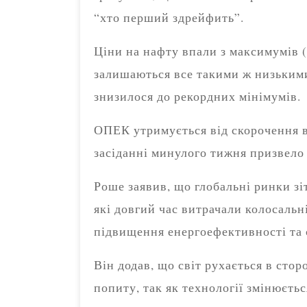
“хто перший здрейфить”.
Ціни на нафту впали з максимумів (б
залишаються все такими ж низькими
знизилося до рекордних мінімумів.
ОПЕК утримується від скорочення в
засіданні минулого тижня призвело 
Роше заявив, що глобальні ринки зі
які довгий час витрачали колосальні
підвищення енергоефективності та 
Він додав, що світ рухається в сто
попиту, так як технології змінюєтьс