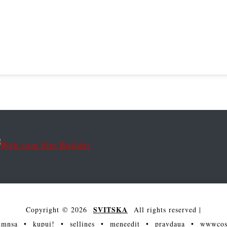
SVITSKA
Copyright © 2026
All rights reserved
|
dmnsa
•
kupui!
•
sellines
•
meneedit
•
pravdaua
•
wwwcos