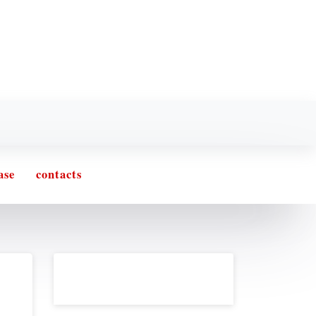
ase
contacts