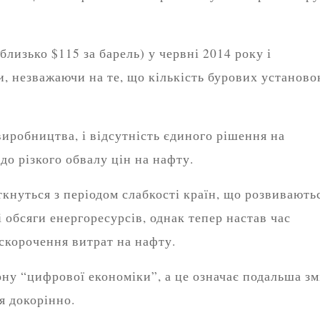
лизько $115 за барель) у червні 2014 року і
, незважаючи на те, що кількість бурових установо
иробництва, і відсутність єдиного рішення на
до різкого обвалу цін на нафту.
ткнуться з періодом слабкості країн, що розвивають
 обсяги енергоресурсів, однак тепер настав час
скорочення витрат на нафту.
рону “цифрової економіки”, а це означає подальша зм
я докорінно.