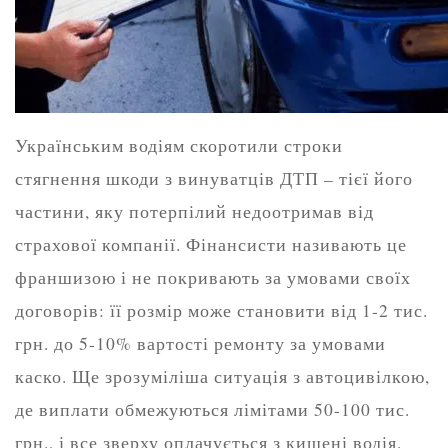
Українським водіям скоротили строки
стягнення шкоди з винуватців ДТП – тієї його
частини, яку потерпілий недоотримав від
страхової компанії. Фінансисти називають це
франшизою і не покривають за умовами своїх
договорів: її розмір може становити від 1-2 тис.
грн. до 5-10% вартості ремонту за умовами
каско. Ще зрозуміліша ситуація з автоцивілкою,
де виплати обмежуються лімітами 50-100 тис.
грн., і все зверху оплачується з кишені водія.