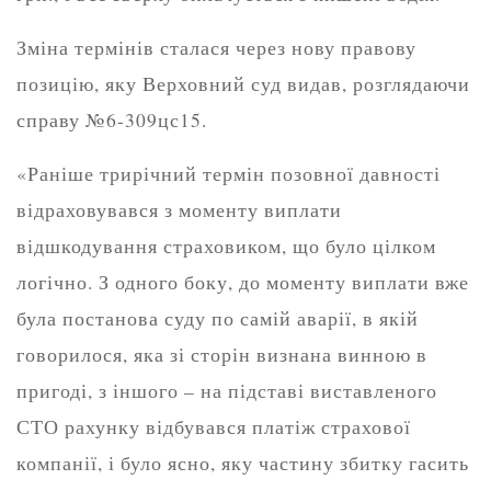
Зміна термінів сталася через нову правову
позицію, яку Верховний суд видав, розглядаючи
справу №6-309цс15.
«Раніше трирічний термін позовної давності
відраховувався з моменту виплати
відшкодування страховиком, що було цілком
логічно. З одного боку, до моменту виплати вже
була постанова суду по самій аварії, в якій
говорилося, яка зі сторін визнана винною в
пригоді, з іншого – на підставі виставленого
СТО рахунку відбувався платіж страхової
компанії, і було ясно, яку частину збитку гасить