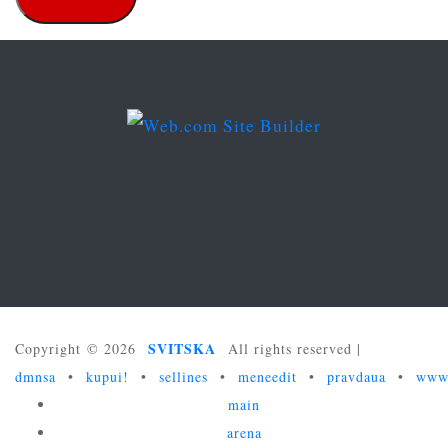
SVITSKA
Copyright © 2026
All rights reserved
|
dmnsa
•
kupui!
•
sellines
•
meneedit
•
pravdaua
•
www
main
arena