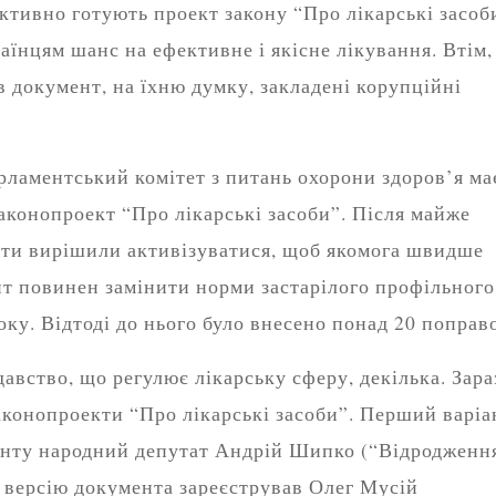
ктивно готують проект закону “Про лікарські засоб
раїнцям шанс на ефективне і якісне лікування. Втім,
 документ, на їхню думку, закладені корупційні
рламентський комітет з питань охорони здоров’я ма
аконопроект “Про лікарські засоби”. Після майже
ати вирішили активізуватися, щоб якомога швидше
т повинен замінити норми застарілого профільного
року. Відтоді до нього було внесено понад 20 поправ
вство, що регулює лікарську сферу, декілька. Зара
аконопроекти “Про лікарські засоби”. Перший варіа
енту народний депутат Андрій Шипко (“Відродження
у версію документа зареєстрував Олег Мусій