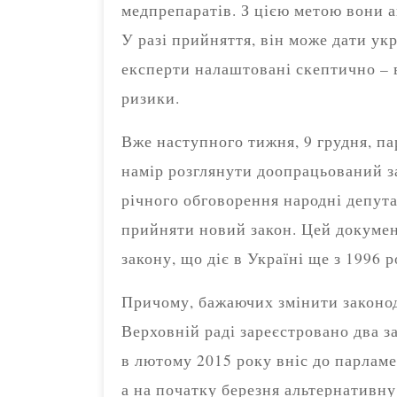
медпрепаратів. З цією метою вони а
У разі прийняття, він може дати ук
експерти налаштовані скептично – в
ризики.
Вже наступного тижня, 9 грудня, па
намір розглянути доопрацьований з
річного обговорення народні депут
прийняти новий закон. Цей докумен
закону, що діє в Україні ще з 1996 
Причому, бажаючих змінити законода
Верховній раді зареєстровано два з
в лютому 2015 року вніс до парлам
а на початку березня альтернативн