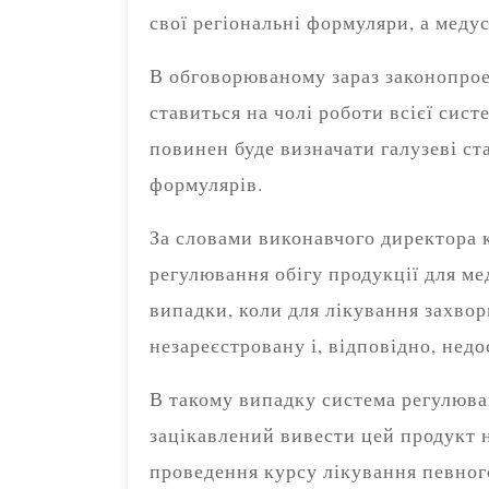
свої регіональні формуляри, а меду
В обговорюваному зараз законопрое
ставиться на чолі роботи всієї сис
повинен буде визначати галузеві с
формулярів.
За словами виконавчого директора к
регулювання обігу продукції для ме
випадки, коли для лікування захвор
незареєстровану і, відповідно, недо
В такому випадку система регулюва
зацікавлений вивести цей продукт н
проведення курсу лікування певног