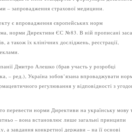
ми – запровадження страхової медицини.
екту є впровадження європейських норм
ема, норми Директиви ЄС №83. В ній прописані зас
, а також їх клінічних досліджень, реєстрації,
реклами.
панії Дмитро Алешко (брав участь у розробці
а, – ред.), Україна зобов’язана впроваджувати нор
армацевтичного регулювання у відповідності з угод
то перевести норми Директиви на українську мову 
татньо – вона встановлює лише загальні принципи
 а завдання конкретної держави – на її основі