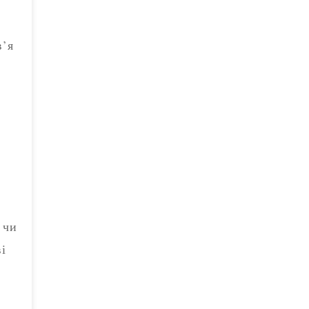
в’я
 чи
і
ь