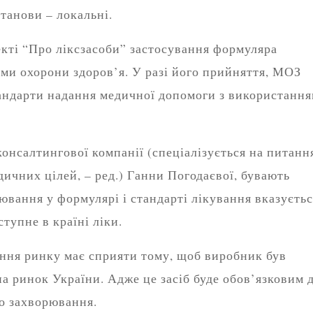
станови – локальні.
кті “Про ліксзасоби” застосування формуляра
теми охорони здоров’я. У разі його прийняття, МОЗ
тандарти надання медичної допомоги з використанн
онсалтингової компанії (спеціалізується на питанн
дичних цілей, – ред.) Ганни Погодаєвої, бувають
ювання у формулярі і стандарті лікування вказуєтьс
ступне в країні ліки.
ння ринку має сприяти тому, щоб виробник був
а ринок України. Адже це засіб буде обов’язковим 
о захворювання.