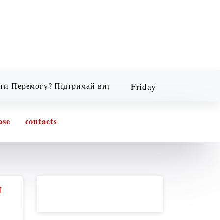
Friday
могу? Підтримай виробництво мільйонів українських др
08/07/2026
5:49 am
ase
contacts
И