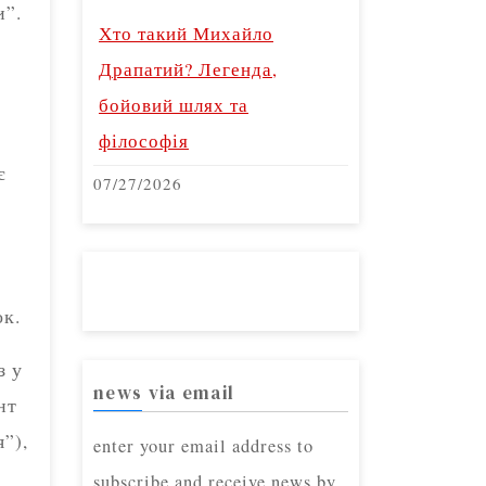
и”.
Хто такий Михайло
Драпатий? Легенда,
бойовий шлях та
філософія
є
07/27/2026
ок.
з у
news via email
нт
”),
enter your email address to
subscribe and receive news by