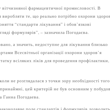
у вітчизняної фармацевтичної промисловості. В
л виробляти те, що реально потрібно охорони здоро
поняття “стандарти лікування” і обов’язкові
игляді формулярів”, – зазначила Погодаєва.
ровано, а значить, недоступне для лікування близько
ртами Всесвітньої організації охорони здоров’я
статку всіляких ліків для проведення профілактики,
коли не розглядалася з точки зору необхідності того
 принаймні, цей критерій не був основним у побудов
а Ганна Погодаева.
законодавче поле стандартів і формулярів дозволит