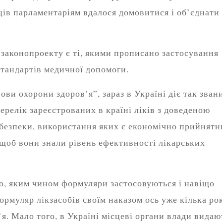
нців парламентаріям вдалося домовитися і об’єднати
законопроекту є ті, якими прописано застосування
стандартів медичної допомоги.
ови охорони здоров’я”, зараз в Україні діє так зван
ерелік зареєстрованих в країні ліків з доведеною
безпеки, використання яких є економічно прийнятн
 щоб вони знали рівень ефективності лікарських
но, яким чином формуляри застосовуються і навіщо
ормуляр лікзасобів своїм наказом ось уже кілька ро
я. Мало того, в Україні місцеві органи влади видаю