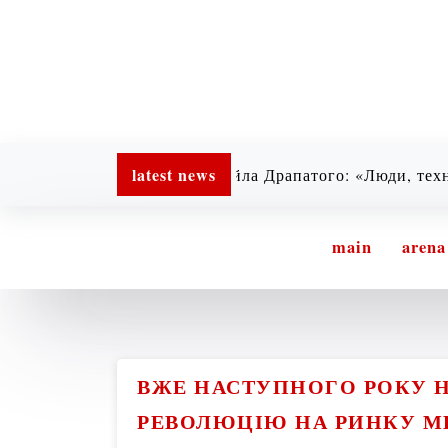
latest news
цепція генерала Михайла Драпатого: «Люди, технології 
main
arena
ВЖЕ НАСТУПНОГО РОКУ Н
РЕВОЛЮЦІЮ НА РИНКУ М