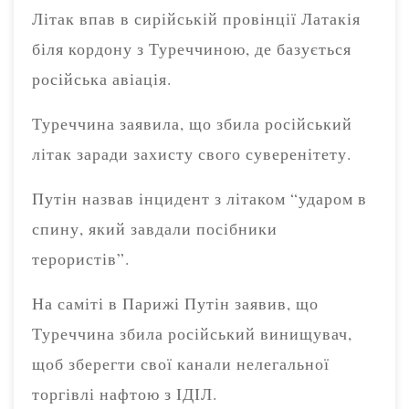
Літак впав в сирійській провінції Латакія
біля кордону з Туреччиною, де базується
російська авіація.
Туреччина заявила, що збила російський
літак заради захисту свого суверенітету.
Путін назвав інцидент з літаком “ударом в
спину, який завдали посібники
терористів”.
На саміті в Парижі Путін заявив, що
Туреччина збила російський винищувач,
щоб зберегти свої канали нелегальної
торгівлі нафтою з ІДІЛ.