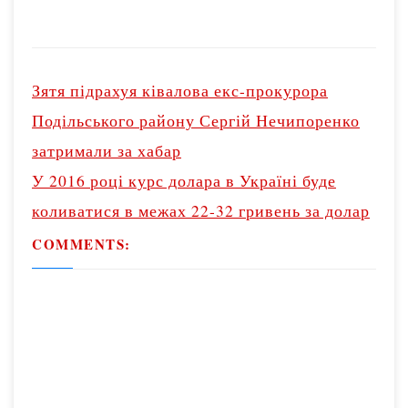
P
o
Зятя підрахуя ківалова екс-прокурора
s
Подільського району Сергій Нечипоренко
t
затримали за хабар
n
У 2016 році курс долара в Україні буде
a
v
коливатися в межах 22-32 гривень за долар
i
COMMENTS:
g
a
t
i
o
n