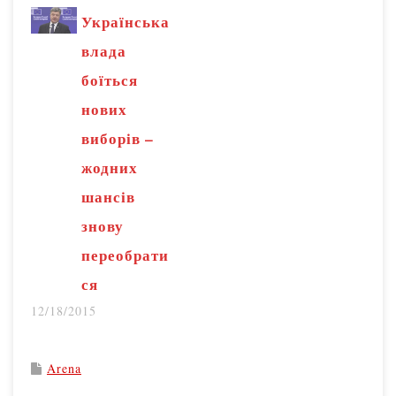
Українська
влада
боїться
нових
виборів –
жодних
шансів
знову
переобрати
ся
12/18/2015
Arena