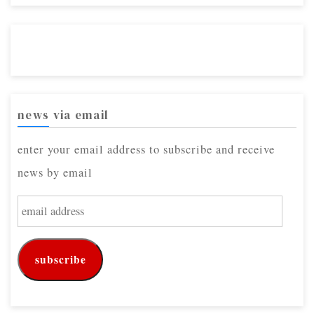
news via email
enter your email address to subscribe and receive
news by email
e
m
a
subscribe
i
l