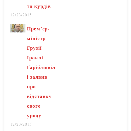
ти курдів
12/23/2015
Прем’єр-
міністр
Грузії
Іраклі
Ґарібашвіл
і заявив
про
відставку
свого
уряду
12/23/2015