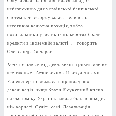
боку, девальвація виявилася занадто
небезпечною для української банківської
системи, де сформувалася величезна
негативна валютна позиція, тобто
позичальники у великих кількостях брали
кредити в іноземній валюті“, – говорить
Олександр Гончаров.
Хоча і є плюси від девальвації гривні, але не
все так вже і безперечно з її результатами.
Ряд експертів вважає, наприклад, що
девальвація, якщо брати її сукупний вплив
на економіку України, завдає більше шкоди,
ніж користі. Судіть самі. Девальвація
допомагає збільшувати експорт тільки тоді,