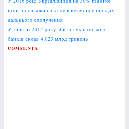
У 2016 році Укрзалізниця на 30% підніме
o
ціни на пасажирські перевезення у поїздах
s
дальнього сполучення
t
У жовтні 2015 року збиток українських
n
a
банків склав 4,023 млрд гривень
v
COMMENTS:
i
g
a
t
i
o
n