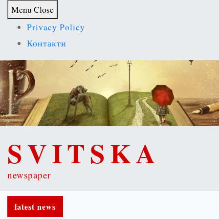
S
Menu
Close
k
Privacy Policy
i
Контакти
p
t
o
c
o
n
SVITSKA
t
e
newspaper
n
t
latest news