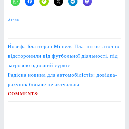
Arena
P
Йозефа Блаттера і Мішеля Платіні остаточно
o
відсторонили від футбольної діяльності, під
s
t
загрозою одіозний суркіс
n
Радісна новина для автомобілістів: довідка-
a
рахунок більше не актуальна
v
COMMENTS:
i
g
a
t