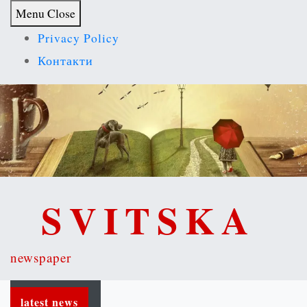
S
Menu
Close
k
Privacy Policy
i
Контакти
p
t
o
c
o
n
SVITSKA
t
e
newspaper
n
t
latest news