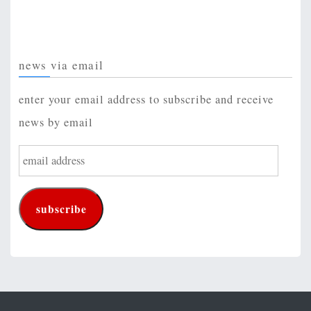
news via email
enter your email address to subscribe and receive
news by email
e
m
a
subscribe
i
l
a
d