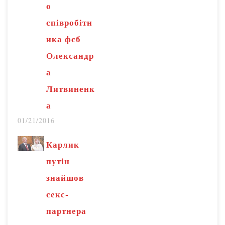
о
співробітн
ика фсб
Олександр
а
Литвиненк
а
01/21/2016
Карлик
путін
знайшов
секс-
партнера