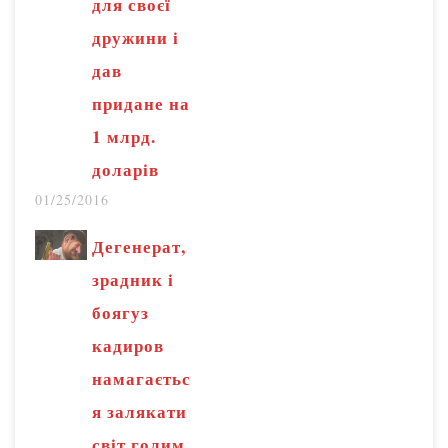
для своєї
дружини і
дав
придане на
1 млрд.
доларів
01/25/2016
Дегенерат,
зрадник і
боягуз
кадиров
намагаєтьс
я залякати
світ голим