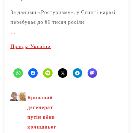
За даними «Ростуризму», у Єгипті наразі
перебуває до 80 тисяч росіян.
…
Правда України
Кривавий
дегенерат
путін вбив
колишньог