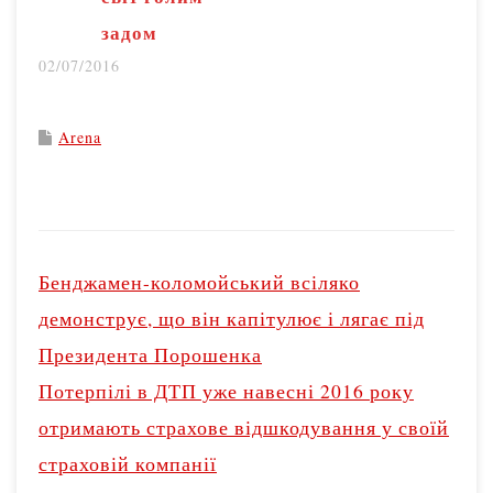
задом
02/07/2016
Arena
P
o
Бенджамен-коломойський всіляко
s
демонструє, що він капітулює і лягає під
t
Президента Порошенка
n
Потерпілі в ДТП уже навесні 2016 року
a
v
отримають страхове відшкодування у своїй
i
страховій компанії
g