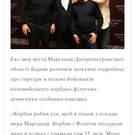
Екс-мер міста Марганця Дніпропетровської
області Бідняк розповів шокуючі подробиці
про тортури в полоні бойовиків
коломойського-корбана-філатова-
денисенка-олійника-кашляка.
«Корбан робив усе, щоб я пішов з посади
мера Марганця. Корбан і Філатов посадили
мене в підвал і тримали там 35 днів. Мене