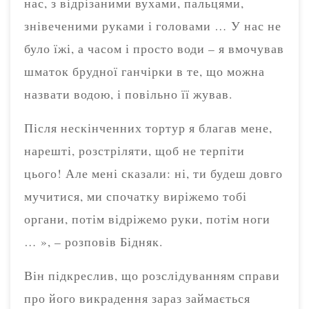
нас, з відрізаними вухами, пальцями,
знівеченими руками і головами … У нас не
було їжі, а часом і просто води – я вмочував
шматок брудної ганчірки в те, що можна
назвати водою, і повільно її жував.
Після нескінченних тортур я благав мене,
нарешті, розстріляти, щоб не терпіти
цього! Але мені сказали: ні, ти будеш довго
мучитися, ми спочатку виріжемо тобі
органи, потім відріжемо руки, потім ноги
… », – розповів Бідняк.
Він підкреслив, що розслідуванням справи
про його викрадення зараз займається