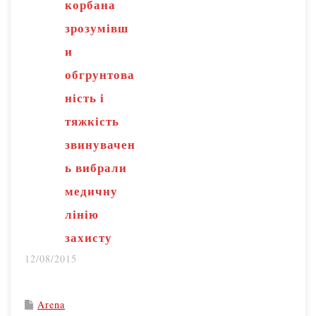
корбана
на моє місце. Я
зрозумівш
вважаю, що
и
пану…
обгрунтова
ність і
тяжкість
звинувачен
ь вибрали
медичну
лінію
захисту
12/08/2015
Arena