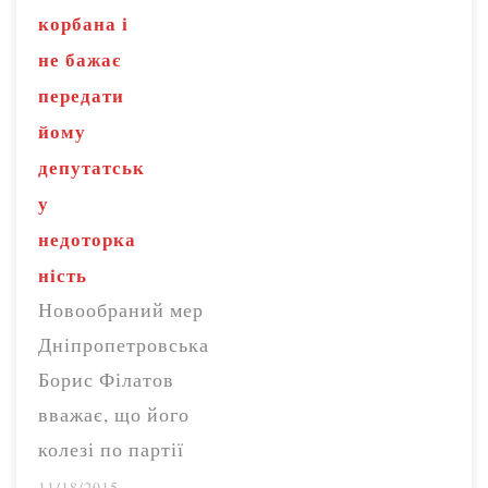
корбана і
не бажає
передати
йому
депутатськ
у
недоторка
ність
Новообраний мер
Дніпропетровська
Борис Філатов
вважає, що його
колезі по партії
“Укроп” Геннадію
11/18/2015