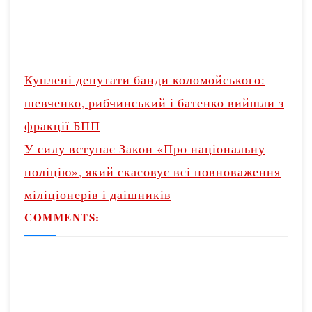
P
o
Куплені депутати банди коломойського:
s
шевченко, рибчинський і батенко вийшли з
t
фракції БПП
n
У силу вступає Закон «Про національну
a
v
поліцію», який скасовує всі повноваження
i
міліціонерів і даішників
g
COMMENTS:
a
t
i
o
n