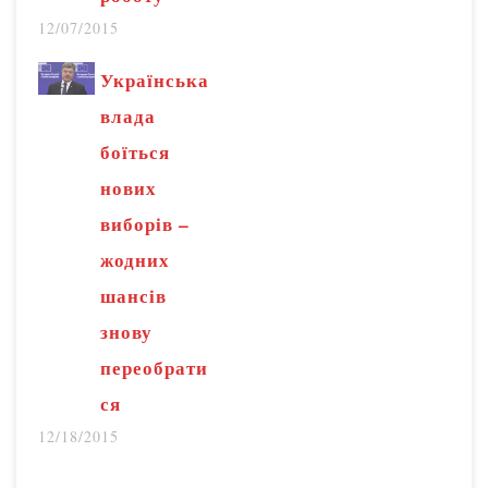
12/07/2015
Українська
влада
боїться
нових
виборів –
жодних
шансів
знову
переобрати
ся
12/18/2015