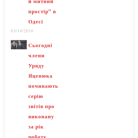
й митний
простір” в
Одесі
03/14/2016
Сьогодні
члени
Уряду
Яценюка
починають
серію
звітів про
виконану
за рік
роботу