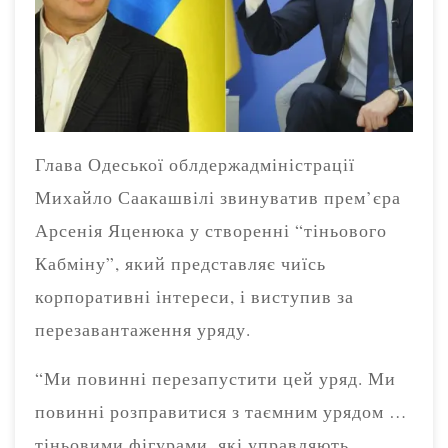
Глава Одеської облдержадміністрації
Михайло Саакашвілі звинуватив прем’єра
Арсенія Яценюка у створенні “тіньового
Кабміну”, який представляє чиїсь
корпоративні інтереси, і виступив за
перезавантаження уряду.
“Ми повинні перезапустити цей уряд. Ми
повинні розправитися з таємним урядом …
тіньовими фігурами, які управляють