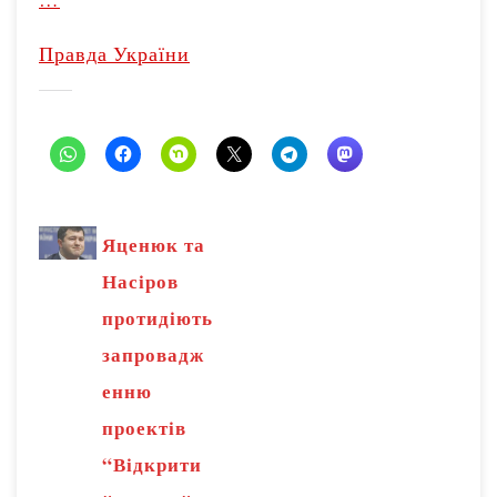
Правда України
Яценюк та
Насіров
протидіють
запровадж
енню
проектів
“Відкрити