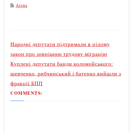
Arena
P
o
Народні депутати підтримали в цілому
s
закон про зовнішню трудову міграцію
t
Куплені депутати банди коломойського:
n
шевченко, рибчинський і батенко вийшли з
a
v
фракції БПП
i
COMMENTS:
g
a
t
i