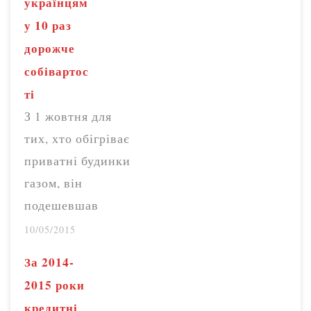
українцям
у 10 раз
дорожче
собівартос
ті
З 1 жовтня для
тих, хто обігріває
приватні будинки
газом, він
подешевшав
удвічі – з 7,2 до
10/05/2015
3,6 грн/куб. м. при
За 2014-
споживанні до
2015 роки
200 кубів. Така
кредитні