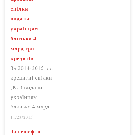
ціна
спілки
протримається до
видали
кінця
українцям
опалювального
близько 4
сезону, який, до
млрд грн
речі, влада
кредитів
продовжила на
За 2014-2015 рр.
місяць,
кредитні спілки
встановивши його
(КС) видали
з 1 жовтня по 1
українцям
травня, а не з…
близько 4 млрд
грн кредитів,
11/23/2015
розповіла
За гешефти