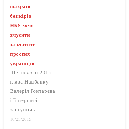
Вікторія
шахраїв-
Волковська. «Це
банкірів
мало у світових
НБУ хоче
масштабах, але
змусити
враховуючи, що
заплатити
ніша КС – це
простих
люди з достатком
українців
нижче середнього,
Ще навесні 2015
в 3-4 тис. грн – це
глава Нацбанку
дуже пристойна
Валерія Гонтарєва
сума», – зазначила
і її перший
вона. Таким
заступник
чином, згідно з
Олександр
10/23/2015
офіційними…
Писарук