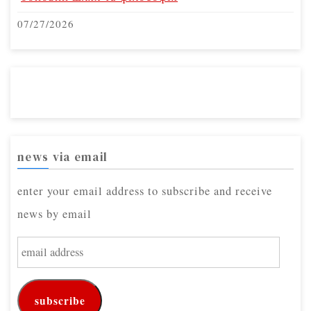
07/27/2026
news via email
enter your email address to subscribe and receive
news by email
e
m
a
subscribe