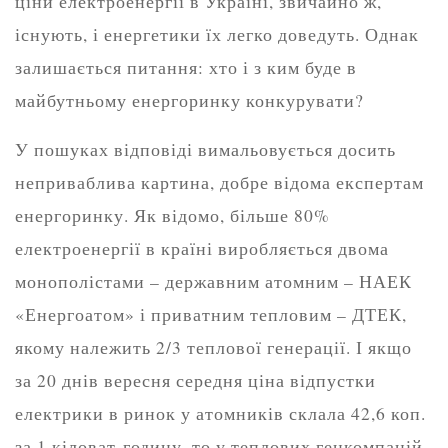
ціни електроенергії в Україні, звичайно ж,
існують, і енергетики їх легко доведуть. Однак
залишається питання: хто і з ким буде в
майбутньому енергоринку конкурувати?
У пошуках відповіді вимальовується досить
неприваблива картина, добре відома експертам
енергоринку. Як відомо, більше 80%
електроенергії в країні виробляється двома
монополістами – державним атомним – НАЕК
«Енергоатом» і приватним тепловим – ДТЕК,
якому належить 2/3 теплової генерації. І якщо
за 20 днів вересня середня ціна відпустки
електрики в ринок у атомників склала 42,6 коп.
за 1 кіловат-годину, то у теплових генкомпаній