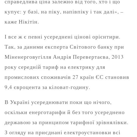
справедлива ціна залежно від того, хто і що
купує: у базі, на піку, напівпіку і так далі», –
каже Нікітін.
І все ж є певні усереднені цінові орієнтири.
Так, за даними експерта Світового банку при
Міненерговугілля Андрія Перевертаєва, 2013
року середній тариф на електрику для
промислових споживачів 27 країн ЄС становив
9,4 євроцента за кіловат-годину.
В Україні усереднювати поки що нічого,
оскільки енерготарифи й без того усереднено
державою за принципом тарифної зрівнялівки.
З огляду на приєднані електроустановки всі